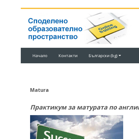
Начало
Контакти
Български ‎(bg)‎
Matura
Практикум за матурата по англи