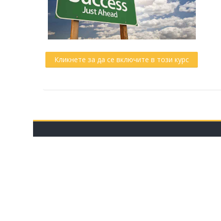
Кликнете за да се включите в този курс