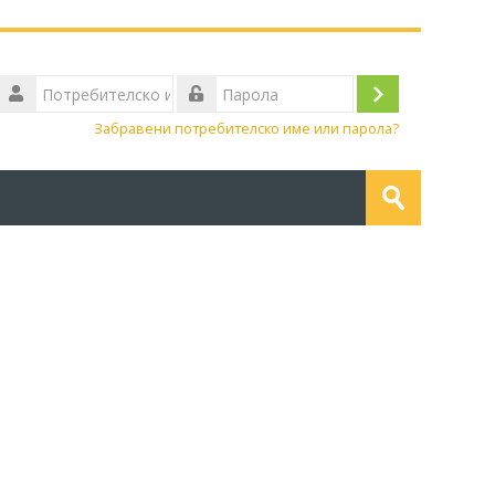
Потребителско
име
Влизане
Парола
Забравени потребителско име или парола?
Търсене
на
Изпращане
курсове